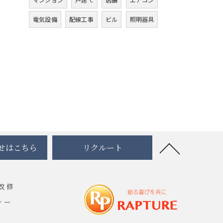
電気設備
配線工事
ビル
照明器具
せはこちら
リクルート
改修
シー