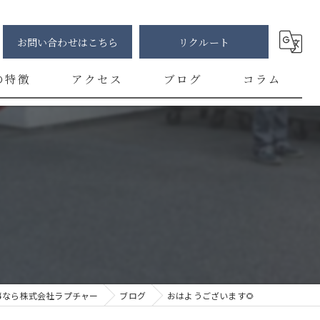
お問い合わせはこちら
リクルート
の特徴
アクセス
ブログ
コラム
明
修
カー
チ
ント
事なら株式会社ラプチャー
ブログ
おはようございます🌻