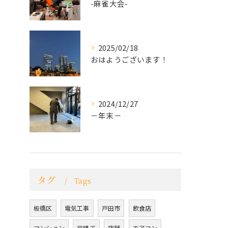
-麻雀大会-
2025/02/18
おはようございます！
2024/12/27
－年末－
タグ
Tags
板橋区
電気工事
戸田市
飲食店
マンション
戸建て
店舗
エアコン