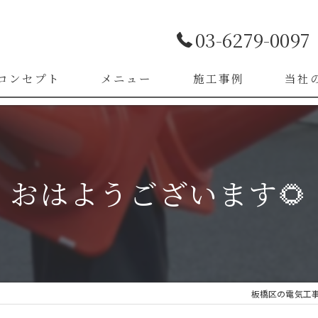
03-6279-0097
コンセプト
メニュー
施工事例
当社
お客様の声
LED照
漏電改
おはようございます🌻
ブレー
スイッ
コンセ
板橋区の電気工