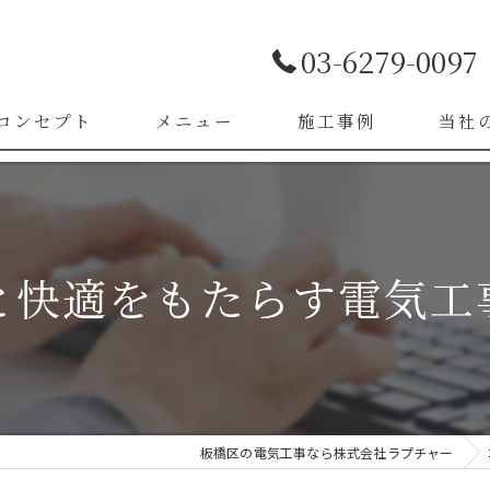
03-6279-0097
コンセプト
メニュー
施工事例
当社
お客様の声
LED照
漏電改
と快適をもたらす電気工
ブレー
スイッ
コンセ
板橋区の電気工事なら株式会社ラプチャー