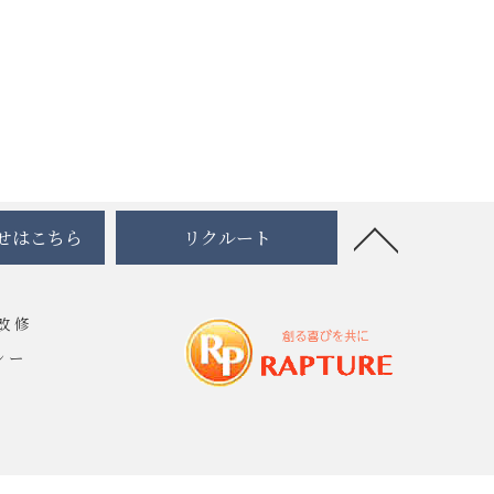
せはこちら
リクルート
改修
シー