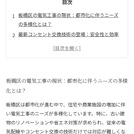
目次
板橋区の電気工事の現状：都市化に伴うニーズ
の多様化とは？
最新コンセント交換技術の登場：安全性と効率
性を両立する革新的施工法
板橋区の住環境が変わる瞬間：新技術による快
適生活の実現事例
未来への一歩：電気工事業界の動向と板橋区で
板橋区の電気工事の現状：都市化に伴うニーズの多様
の技術導入の可能性
化とは？
電気工事のプロが語る！今注目の最新コンセン
ト交換技術とは？
板橋区は都市化が進む中で、住宅や商業施設の増加に伴
地域住民にも安心を：板橋区で進化する電気工
い電気工事のニーズが多様化しています。特に、古い建
事が暮らしにもたらすメリット
物のリノベーションや省エネ対策が求められ、従来の電
気配線やコンセント交換の技術だけでは対応が難しくな