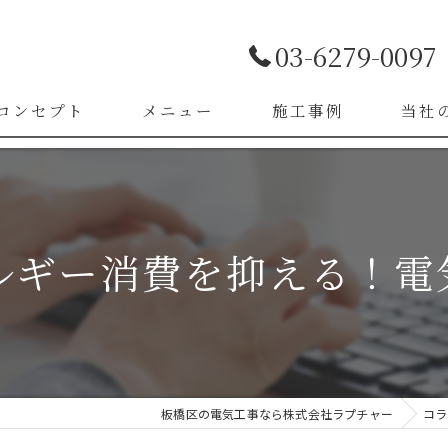
03-6279-0097
コンセプト
メニュー
施工事例
当社
お客様の声
LED照
漏電改
ネルギー消費を抑える！電
ブレー
スイッ
コンセ
板橋区の電気工事なら株式会社ラプチャー
コラ