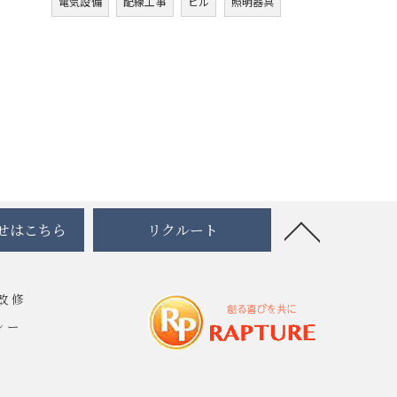
電気設備
配線工事
ビル
照明器具
せはこちら
リクルート
改修
シー