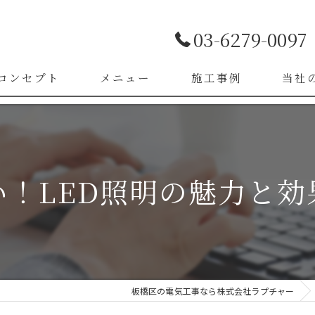
03-6279-0097
コンセプト
メニュー
施工事例
当社
お客様の声
LED照
漏電改
い！LED照明の魅力と効
ブレー
スイッ
コンセ
板橋区の電気工事なら株式会社ラプチャー