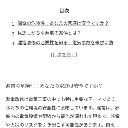
目次
漏電の危険性：あなたの家庭は安全ですか？
見逃しがちな漏電の兆候とは？
漏電改修の必要性を知る：電気事故を未然に防
ぐために
漏電改修の具体的な施工方法を解説！
漏電改修を行うべき理由とそのステップ
プロが教える！漏電検査のポイントと注意点
漏電の危険性：あなたの家庭は安全ですか？
安全な電気環境を保つために：漏電改修の最前
線
漏電改修は電気工事の中でも特に重要なテーマであり、
私たちの住環境の安全性に直結しています。漏電は、家
庭内の電気設備や配線から電流が漏れ出す現象で、感電
や火災のリスクを引き起こす可能性があります。例え