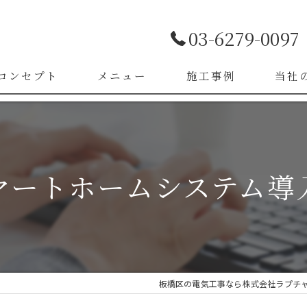
03-6279-0097
コンセプト
メニュー
施工事例
当社
お客様の声
LED照
漏電改
マートホームシステム導
ブレー
スイッ
コンセ
板橋区の電気工事なら株式会社ラプチ