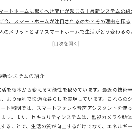
マートホームに驚くべき変化が起こる！最新システムの紹
ぜ今、スマートホームが注目されるのか？その理由を探る
入のメリットとは？スマートホームで生活がどう変わるの
マート照明からセキュリティまで！多彩な機能のススメ
門家が語る！スマートホーム導入のステップと注意点
来の電気工事業界を見据えて：スマートホーム技術の重要
なたも取入れられる！スマートホームで快適な生活を実現
最新システムの紹介
生活を根本から変える可能性を秘めています。最近の技術
、より便利で快適な暮らしを実現しています。これらのシ
ート照明では、スマートフォンや音声アシスタントを使って
きます。また、セキュリティシステムは、監視カメラや動
入することで、生活の質が向上するだけでなく、エネルギ