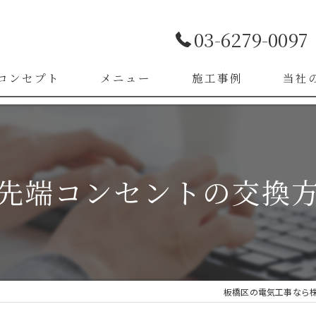
03-6279-0097
コンセプト
メニュー
施工事例
当社
お客様の声
LED照
漏電改
先端コンセントの交換
ブレー
スイッ
コンセ
板橋区の電気工事なら