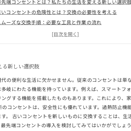
最先端コンセントとは？私たちの生活を変える新しい選択
古いコンセントの危険性とは？交換の必要性を考える
スムーズな交換手順：必要な工具と作業の流れ
新しいコンセントの選び方：機能性とデザインの両立
最先端コンセント導入の結果：日常生活への影響を実感
快適な暮らしを実現するために：今日からできるコンセン
える新しい選択肢
現代の便利な生活に欠かせません。従来のコンセントは単
は多岐にわたる機能を持っています。例えば、スマートフ
リングする機能を搭載したものもあります。これにより、
新のコンセントは、安全性にも優れています。過熱防止機
ます。 古いコンセントを新しいものに交換することは、生
る最先端コンセントの導入を検討してみてはいかがでしょ