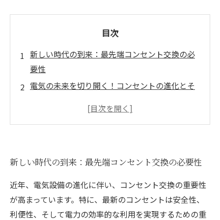
目次
新しい時代の到来：最先端コンセント交換の必
要性
電気の未来を切り開く！コンセントの進化とそ
の影響
古いコンセントの危険性：機器の互換性とトラ
ブルのリスク
最新技術に対応する新しいコンセントの利点
新しい時代の到来：最先端コンセント交換の必要性
コンセント交換のステップ：安全で快適な電気
環境を手に入れる
近年、電気設備の進化に伴い、コンセント交換の重要性
業界のトレンドを探る！電気工事現場でのコン
が高まっています。特に、最新のコンセントは安全性、
セント交換の重要性
利便性、そして電力の効率的な利用を実現するための重