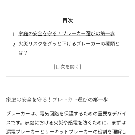
目次
家庭の安全を守る！ブレーカー選びの第一歩
火災リスクをグッと下げるブレーカーの種類と
は？
感電を未然に防ぐ！漏電ブレーカーの効果
設置場所がカギ！ブレーカーの正しい設置ポイ
ント
メンテナンスが安全を支える！定期点検の重要
家庭の安全を守る！ブレーカー選びの第一歩
性
プロが教える！おすすめのブレーカー製品
ブレーカーは、電気回路を保護するための重要なデバイ
火災や感電を防ごう！安全な暮らしの実現に向
スです。家庭における火災や感電を防ぐために、まずは
けて
漏電ブレーカーとサーキットブレーカーの役割を理解し