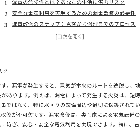
漏電の危険性とは？あなたの生活に潜むリスク
安全な電気利用を実現するための漏電改修の必要性
漏電改修のステップ：点検から修理までのプロセス
実例で学ぶ！漏電改修による安全性向上の成功事例
電気代削減と環境への配慮：漏電改修のメリット
漏電改修を行った後の安全な電気利用の実感
未来に向けて、漏電改修で築く持続可能な電気環境
スク
です。漏電が発生すると、電気が本来のルートを逸脱し、
性があります。例えば、漏電によって発生する火災は、短
人事ではなく、特に水回りの設備周辺や適切に保護されて
電改修が不可欠です。漏電改修は、専門家による電気設備
然に防ぎ、安心・安全な電気利用を実現できます。特に、