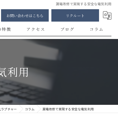
漏電改修で実現する安全な電気利用
お問い合わせはこちら
リクルート
の特徴
アクセス
ブログ
コラム
明
修
気利用
カー
チ
ント
社ラプチャー
コラム
漏電改修で実現する安全な電気利用