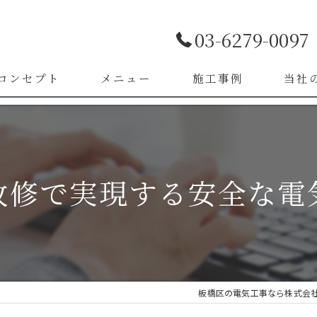
03-6279-0097
コンセプト
メニュー
施工事例
当社
お客様の声
LED照
漏電改
改修で実現する安全な電
ブレー
スイッ
コンセ
板橋区の電気工事なら株式会