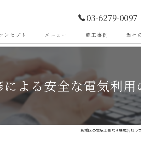
03-6279-0097
コンセプト
メニュー
施工事例
当社
お客様の声
LED照
漏電改
修による安全な電気利用
ブレー
スイッ
コンセ
板橋区の電気工事なら株式会社ラ