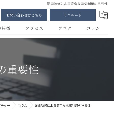
漏電改修による安全な電気利用の重要性
お問い合わせはこちら
リクルート
の特徴
アクセス
ブログ
コラム
明
修
の重要性
カー
チ
ント
プチャー
コラム
漏電改修による安全な電気利用の重要性