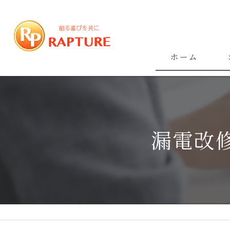
ホーム
漏電改