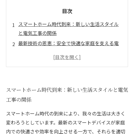
目次
スマートホーム時代到来：新しい生活スタイル
と電気工事の関係
最新技術の恩恵：安全で快適な家庭を支える電
気工事の重要性
スマートデバイス導入の前に知っておきたい電
気工事のポイント
家庭の安全を守る：最新規格に対応した電気工
スマートホーム時代到来：新しい生活スタイルと電気
事の必要性
工事の関係
徹底解説：スマートホームでの電気工事がもた
らす未来の暮らし
スマートホーム時代の到来により、我々の生活は大きく
トレンドを超えた実用性：スマートホームと電
変わろうとしています。最新のスマートデバイスが家庭
気工事の新たな役割
内での快適さや効率を向上させる一方で、それらを適切