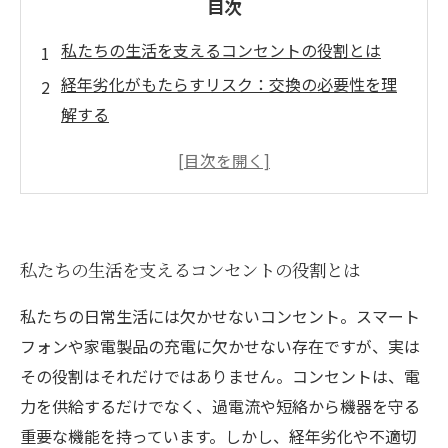
目次
私たちの生活を支えるコンセントの役割とは
経年劣化がもたらすリスク：交換の必要性を理
解する
コツをつかめ！安全なコンセント交換の手順
よくある失敗とその対策：安心して交換を行う
ために
必要な道具を揃える：準備が成功のカギ
私たちの生活を支えるコンセントの役割とは
実際の交換作業：安全に完了させるためのポイ
ント
私たちの日常生活には欠かせないコンセント。スマート
コンセント交換の成果：快適で安全な電気環境
フォンや家電製品の充電に欠かせない存在ですが、実は
を手に入れよう
その役割はそれだけではありません。コンセントは、電
力を供給するだけでなく、過電流や短絡から機器を守る
重要な機能を持っています。しかし、経年劣化や不適切