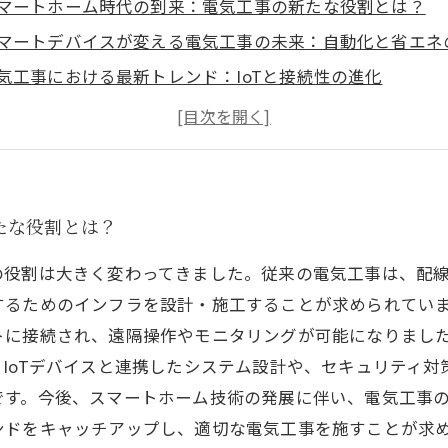
マートホーム時代の到来：電気工事の新たな役割とは？
マートデバイスが変える電気工事の未来：自動化と省エネ
気工事における最新トレンド：IoTと接続性の進化
マートホームの電気工事：安心・快適な生活空間の実現
しい施工方法と技術：スマートホームでの電気工事の手法
れからの電気工事業界はどう進化するか？未来の展望
マートホーム実現の鍵：電気工事の重要性を再認識しよう
たな役割とは？
の役割は大きく変わってきました。従来の電気工事は、配
するためのインフラを設計・施工することが求められてい
トに接続され、遠隔操作やモニタリングが可能になりまし
IoTデバイスと連携したシステム設計や、セキュリティ
です。今後、スマートホーム技術の発展に伴い、電気工事
ンドをキャッチアップし、適切な電気工事を施すことが求