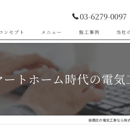
03-6279-0097
コンセプト
メニュー
施工事例
当社
お客様の声
LED照
漏電改
マートホーム時代の電気
ブレー
スイッ
コンセ
板橋区の電気工事なら株