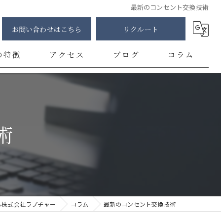
最新のコンセント交換技術
お問い合わせはこちら
リクルート
の特徴
アクセス
ブログ
コラム
明
修
術
カー
チ
ント
ら株式会社ラプチャー
コラム
最新のコンセント交換技術