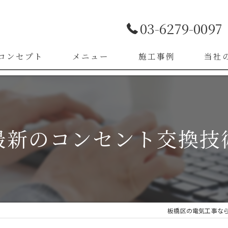
03-6279-0097
コンセプト
メニュー
施工事例
当社
お客様の声
LED照
漏電改
最新のコンセント交換技
ブレー
スイッ
コンセ
板橋区の電気工事な