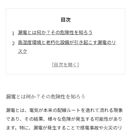
目次
漏電とは何か？その危険性を知ろう
高湿度環境と老朽化設備が引き起こす漏電のリ
スク
漏電改修の必要性：あなたの安全を守るために
具体的な漏電改修手法とその効果
漏電遮断器で安心・安全な暮らしを
漏電改修の成功事例と学びを共有
漏電とは何か？その危険性を知ろう
安全な電気環境を実現するために今すぐできる
こと
漏電とは、電気が本来の配線ルートを逸れて流れる現象
であり、その結果、様々な危険が発生する可能性があり
ます。特に、漏電が発生することで感電事故や火災のリ