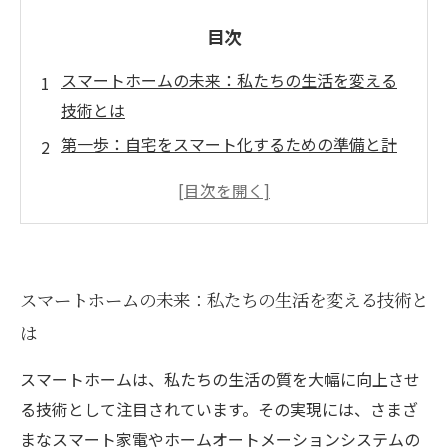
目次
スマートホームの未来：私たちの生活を変える
技術とは
第一歩：自宅をスマート化するための準備と計
画
具体的な導入ステップ：必要な電気工事と機器
選び
安心・安全のためのセキュリティシステムとは
スマートホームの未来：私たちの生活を変える技術と
日常生活を豊かにするスマート家電の選び方
は
エネルギー効率向上：スマートホームで得られ
るメリット
スマートホームは、私たちの生活の質を大幅に向上させ
新しい生活様式：スマートホーム実現の次のス
る技術として注目されています。その実現には、さまざ
テップ
まなスマート家電やホームオートメーションシステムの