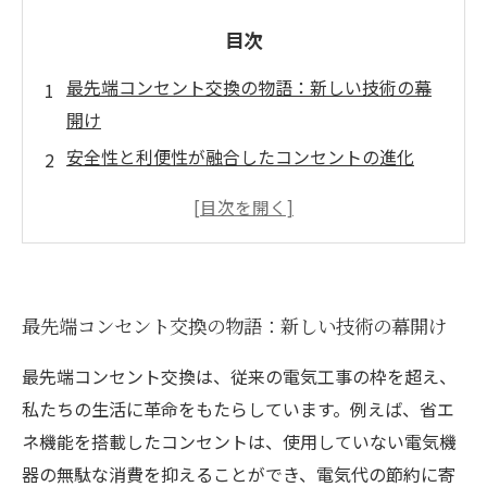
目次
最先端コンセント交換の物語：新しい技術の幕
開け
安全性と利便性が融合したコンセントの進化
スマートホームに欠かせない！最新コンセント
のメリットとは
交換時に注意すべきポイント：失敗しないため
のガイド
最先端コンセント交換の物語：新しい技術の幕開け
信頼性のある製品選びで安心の電気環境を手に
入れる
最先端コンセント交換は、従来の電気工事の枠を超え、
次世代のライフスタイルを支える最先端コンセ
私たちの生活に革命をもたらしています。例えば、省エ
ントの重要性
ネ機能を搭載したコンセントは、使用していない電気機
便利で快適な未来を実現するコンセント交換の
器の無駄な消費を抑えることができ、電気代の節約に寄