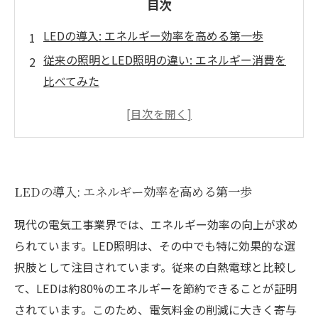
目次
LEDの導入: エネルギー効率を高める第一歩
従来の照明とLED照明の違い: エネルギー消費を
比べてみた
LED照明の長寿命と低メンテナンスコストの魅
力
環境への優しさ: LED照明がもたらす持続可能な
未来
LEDの導入: エネルギー効率を高める第一歩
実践事例: 企業がLED照明で得た効果とは
最新技術の紹介: 進化するLED照明の可能性
現代の電気工事業界では、エネルギー効率の向上が求め
まとめ: LED照明導入で電気工事業界が変わる！
られています。LED照明は、その中でも特に効果的な選
択肢として注目されています。従来の白熱電球と比較し
て、LEDは約80%のエネルギーを節約できることが証明
されています。このため、電気料金の削減に大きく寄与