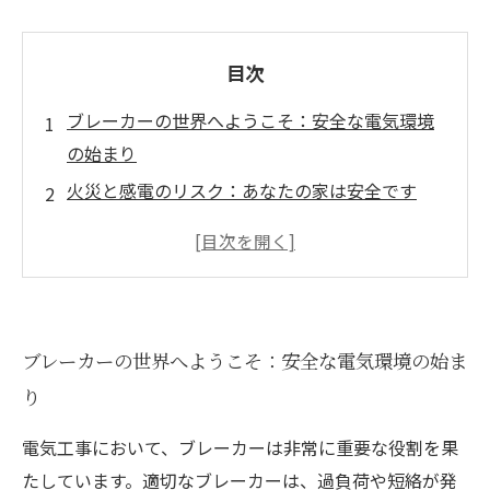
目次
ブレーカーの世界へようこそ：安全な電気環境
の始まり
火災と感電のリスク：あなたの家は安全です
か？
選び方のポイント：理想的なブレーカーを見つ
ける旅
最新技術を取り入れたブレーカーの魅力
ブレーカーの世界へようこそ：安全な電気環境の始ま
ブレーカーを正しく使う：事故を未然に防ぐた
り
めに
選ぶべきブレーカー：家庭と職場の安全を守る
電気工事において、ブレーカーは非常に重要な役割を果
未来のための安心：ブレーカー選びがもたらす
たしています。適切なブレーカーは、過負荷や短絡が発