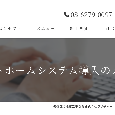
03-6279-0097
コンセプト
メニュー
施工事例
当社
お客様の声
LED照
漏電改
トホームシステム導入の
ブレー
スイッ
コンセ
板橋区の電気工事なら株式会社ラプチャー