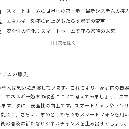
スマートホームの世界への第一歩：最新システムの導
エネルギー効率の向上がもたらす家庭の変革
安全性の強化：スマートホームで守る家族の未来
日常生活が一変！スマートデバイスがもたらす利便性
電気工事業界の変化とスマートホームの普及
導入の実際：家庭が受けた具体的なメリットとは
未来のスマートホーム：今後の展望と技術革新
ステムの導入
の導入は急速に進展しています。これにより、家庭内の機
ず、エネルギー効率の改善について考えてみましょう。ス
します。次に、安全性の向上です。スマートカメラやセン
可能です。さらに、家のどこからでもスマートフォンを用
技術の普及は新たなビジネスチャンスを生み出すでしょう