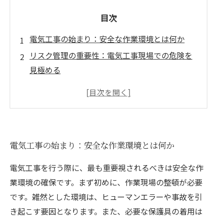
目次
電気工事の始まり：安全な作業環境とは何か
リスク管理の重要性：電気工事現場での危険を
見極める
必須の保護具：安全を守るためのアイテムがこ
こにある
法律と規制の理解：電気工事の安全基準を知る
定期的なメンテナンス：安心のための継続的な
電気工事の始まり：安全な作業環境とは何か
取り組み
成功する電気工事：安全意識を高めるためのス
電気工事を行う際に、最も重要視されるべきは安全な作
テップ
業環境の確保です。まず初めに、作業現場の整頓が必要
未来の電気工事に向けて：安全な作業環境のた
です。雑然とした環境は、ヒューマンエラーや事故を引
めのビジョン
き起こす要因となります。また、必要な保護具の着用は