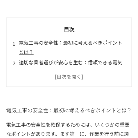
目次
電気工事の安全性：最初に考えるべきポイント
とは？
適切な業者選びが安心を生む：信頼できる電気
工事業者の見極め方
施工中の注意点：現場でのトラブルを避けるた
めに
電気工事後の確認作業：安全確認の重要性
電気工事の安全性：最初に考えるべきポイントとは？
安心を提供するためのサポート：アフターサー
ビスの秘訣
電気工事の安全性を確保するためには、いくつかの重要
電気工事の安全性向上に向けた最新技術の導入
なポイントがあります。まず第一に、作業を行う前に適