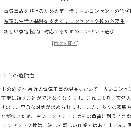
電気事故を避けるための第一歩：古いコンセントの危険
快適な生活の基盤を支える：コンセント交換の必要性
新しい家電製品に対応するためのコンセント選び
最新トレンドを取り入れた電気工事の実現
専門家が教える！コンセント交換のプロセスとポイント
あなたの家も安全に！コンセント交換の重要性を再確認
未来の電気環境を作る：今すぐできるコンセント交換
セントの危険性
トの危険性 最近の電気工事の現場において、古いコンセ
を正常に通すことができなくなります。これにより、突然
すので、早急な対処が求められます。 また、多くの家庭
ことが多いため、古いコンセントではその負荷に耐えきれ
。 コンセント交換は、決して難しい作業ではありません。