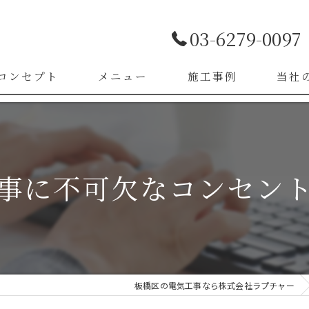
03-6279-0097
コンセプト
メニュー
施工事例
当社
お客様の声
LED照
漏電改
事に不可欠なコンセン
ブレー
スイッ
コンセ
板橋区の電気工事なら株式会社ラプチャー