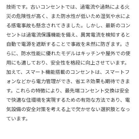
で暮らしが変わる理由
技術です。古いコンセントでは、過電流や過熱による火
未来の暮らしを守る！最先端コンセント交換の
災の危険性が高く、また防水性が低いため湿気や水によ
メリットと導入ポイント
る感電事故も懸念されてきました。しかし、最新のコン
セントは過電流保護機能を備え、異常電流を検知すると
自動で電源を遮断することで事故を未然に防ぎます。さ
らに、防水性能に優れたモデルはキッチンや屋外での使
用にも適しており、安全性を格段に向上させています。
加えて、スマート機能搭載のコンセントは、スマートフ
ォンなどから電力管理ができ、省エネ効果も期待できま
す。これらの特徴により、最先端コンセント交換は安全
で快適な住環境を実現するための有効な方法であり、電
気設備の安全対策を考える上で欠かせない選択肢となっ
ています。