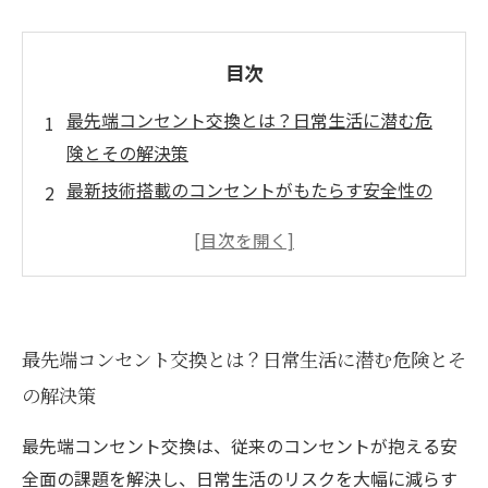
目次
最先端コンセント交換とは？日常生活に潜む危
険とその解決策
最新技術搭載のコンセントがもたらす安全性の
向上とは
スマート機能搭載コンセントで実現する便利な
暮らしの変化
実際の工事プロセス：安心・快適な生活のため
最先端コンセント交換とは？日常生活に潜む危険とそ
のコンセント交換手順
の解決策
最先端コンセント交換を終えて見えた、安全と
快適の新しいカタチ
最先端コンセント交換は、従来のコンセントが抱える安
電気工事のプロが語る！最先端コンセント交換
全面の課題を解決し、日常生活のリスクを大幅に減らす