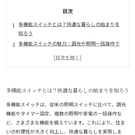
目次
多機能スイッチとは？快適な暮らしの始まりを
知ろう
多機能スイッチの魅力：調光や照明一括操作で
生活が変わる
暮らしに届く安全性と省エネ効果、多機能スイ
ッチ設置のメリット
実際の設置ポイントと最新技術の紹介で失敗し
多機能スイッチとは？快適な暮らしの始まりを知ろう
ない選び方
多機能スイッチ導入で実現する、快適で進化し
多機能スイッチは、従来の照明スイッチに比べて、調光
た住環境の未来
機能やタイマー設定、複数の照明や家電の一括操作な
電気工事業界の今後と多機能スイッチがもたら
ど、さまざまな機能を備えています。これにより、住ま
す発展の可能性
いの利便性が大きく向上し、快適な暮らしを実現しま