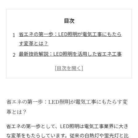
目次
省エネの第一歩：LED照明が電気工事にもたら
す変革とは？
最新技術解説：LED照明を活用した省エネ工事
の具体的方法
現場での挑戦と工夫：LED照明導入の実例と課
題
省エネ効果の実証：LED照明が電気工事業界に
省エネの第一歩：LED照明が電気工事にもたらす変
もたらすメリット
革とは？
未来への展望：持続可能な電気工事を支える
LED技術の可能性
省エネの第一歩として、LED照明は電気工事業界に大き
LED照明普及の背景と省エネ効果の基本知識
な変革をもたらしています。従来の白熱灯や蛍光灯と比