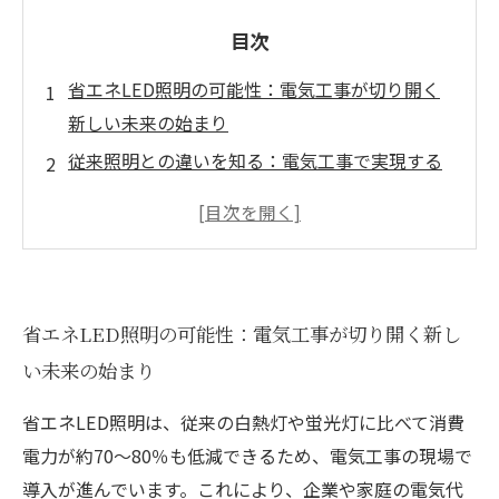
目次
省エネLED照明の可能性：電気工事が切り開く
新しい未来の始まり
従来照明との違いを知る：電気工事で実現する
省エネ効果の真髄
最新技術の導入で変わる電気工事現場：スマー
ト制御とIoT連携の驚き
長寿命・高耐久でコスト削減も実現：省エネ
省エネLED照明の可能性：電気工事が切り開く新し
LED照明がもたらすメリットの核心
い未来の始まり
持続可能な社会への貢献：電気工事が支える効
率的な照明環境の未来展望
省エネLED照明は、従来の白熱灯や蛍光灯に比べて消費
電気工事業界必見！省エネLED照明の導入ポイ
電力が約70～80％も低減できるため、電気工事の現場で
ントと成功事例まとめ
導入が進んでいます。これにより、企業や家庭の電気代