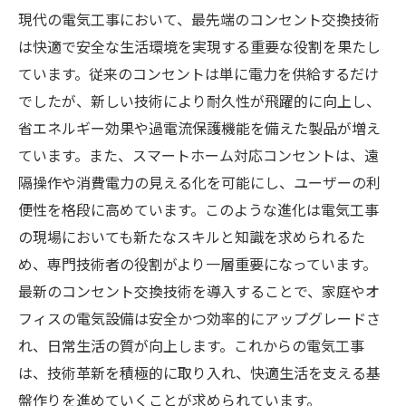
秘訣と未来像
現代の電気工事において、最先端のコンセント交換技術
電気工事業界のプロが教える、知っておきたい
は快適で安全な生活環境を実現する重要な役割を果たし
コンセント交換の基礎
ています。従来のコンセントは単に電力を供給するだけ
快適生活への第一歩！最先端コンセント交換技
でしたが、新しい技術により耐久性が飛躍的に向上し、
術の選び方と導入法
省エネルギー効果や過電流保護機能を備えた製品が増え
ています。また、スマートホーム対応コンセントは、遠
隔操作や消費電力の見える化を可能にし、ユーザーの利
便性を格段に高めています。このような進化は電気工事
の現場においても新たなスキルと知識を求められるた
め、専門技術者の役割がより一層重要になっています。
最新のコンセント交換技術を導入することで、家庭やオ
フィスの電気設備は安全かつ効率的にアップグレードさ
れ、日常生活の質が向上します。これからの電気工事
は、技術革新を積極的に取り入れ、快適生活を支える基
盤作りを進めていくことが求められています。