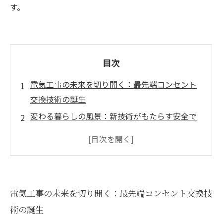
す。
目次
電気工事の未来を切り開く：最先端コンセント
交換技術の誕生
変わる暮らしの風景：新技術がもたらす安全で
快適なコンセント環境
スマートホーム対応を実現するコンセント交換
の革新ポイント
耐久性と省エネ効果を兼ね備えた最新電気工事
電気工事の未来を切り開く：最先端コンセント交換技
のメリットとは？
術の誕生
最先端技術で快適生活を実感！電気工事成功の