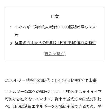
目次
エネルギー効率化の時代：LED照明が照らす未
来
従来の照明からの脱却：LED照明の優れた特性
コスト削減と環境保護：LED照明の実力
電気工事業界におけるLED導入の成功事例
成果を実感するLED照明の導入：あなたの現場
での可能性
エネルギー効率化の時代：LED照明が照らす未来
より良い選択：LED照明を取り入れるメリット
とは
エネルギー効率化の進展と共に、LED照明はますます不
未来を見据えて：LED照明の選び方とその効果
可欠な存在となっています。従来の蛍光灯や白熱灯に比
べ、LEDは消費エネルギーを大幅に削減できるため、特