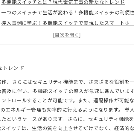
多機能スイッチとは？現代電気工事の新たなトレンド
一つのスイッチで生活が変わる！多機能スイッチの利便
導入事例に学ぶ！多機能スイッチで実現したスマートホ
電気工事の効率化！多機能スイッチの設置プロセス
ユーザーの声：多機能スイッチ導入による生活の変化
多機能スイッチの未来：今後の可能性と展望
まとめ：多機能スイッチがもたらす新しい生活スタイル
なトレンド
操作、さらにはセキュリティ機能まで、さまざまな役割を
の普及に伴い、多機能スイッチの導入が急速に進んでいま
コントロールすることが可能です。また、遠隔操作が可能
のエネルギー管理も効率的に行えるようになります。 導
したというケースがあります。さらに、セキュリティ機能
能スイッチは、生活の質を向上させるだけでなく、経済的