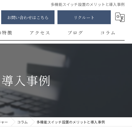
多機能スイッチ設置のメリットと導入事例
お問い合わせはこちら
リクルート
の特徴
アクセス
ブログ
コラム
明
修
と導入事例
カー
チ
ント
チャー
コラム
多機能スイッチ設置のメリットと導入事例