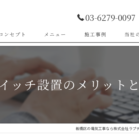
03-6279-0097
コンセプト
メニュー
施工事例
当社
お客様の声
LED照
漏電改
イッチ設置のメリット
ブレー
スイッ
コンセ
板橋区の電気工事なら株式会社ラプ